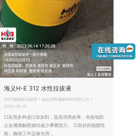
海义H-E 312 水性拉拔液
2023展商新品推荐
烟台市昀晟新材料有限公司
2023-06-19
□采用多种进口添加剂，提高润滑效果，有效地防
止金属接触面烧结减少摩擦阻力。 □良好的脱膜性
能，确保工件边缘光滑…