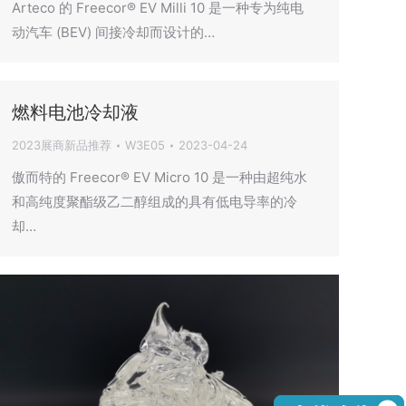
Arteco 的 Freecor® EV Milli 10 是一种专为纯电
动汽车 (BEV) 间接冷却而设计的…
燃料电池冷却液
2023展商新品推荐
W3E05
2023-04-24
傲而特的 Freecor® EV Micro 10 是一种由超纯水
和高纯度聚酯级乙二醇组成的具有低电导率的冷
却…