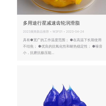
多用途行星减速齿轮润滑脂
2023展商新品推荐
W3F01
2023-04-24
具有●宽广的工作温度范围； ●在高温下长期使用
不结焦； ●优良的抗氧化性和耐热稳定性； ●噪音
小，抗磨抗极压能…