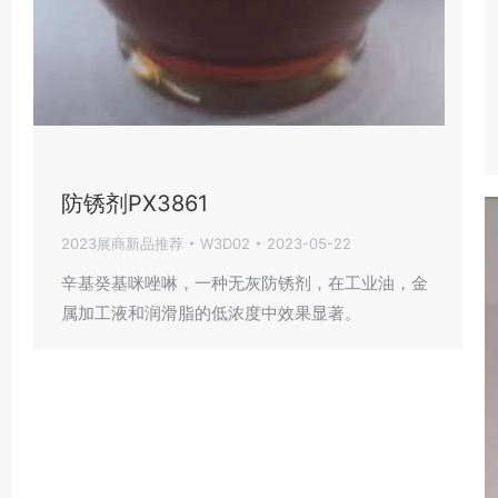
防锈剂PX3861
2023展商新品推荐
W3D02
2023-05-22
辛基癸基咪唑啉，一种无灰防锈剂，在工业油，金
属加工液和润滑脂的低浓度中效果显著。