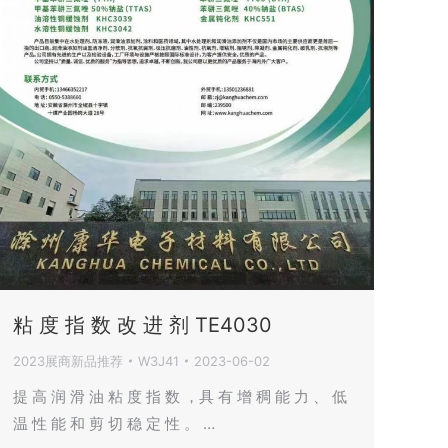
粘 度 指 数 改 进 剂 TE4030
2023展商新品推荐
W3J41
2023-06-02
提 高 润 滑 油 粘 度 指 数 ，具 有 增 稠 能 力 、 低
温 性 能 和 剪 切 稳 定 性 。 …