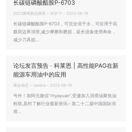
长碳链磷酸酯胺P-6703
2023展商新品推荐
W3F11
2023-06-19
长碳链磷酸酯胺P-6703，可完全溶于水，可应用于高
载荷边界润滑,减少摩擦和磨损，延长设备使用寿命，
减少刀具损…
论坛发言预告 · 科莱恩 | 高性能PAG在新
能源车用油中的应用
展会动态
caolina
2023-06-19
号外！加阿元微信“rhyayuan”,受邀加入润滑油聚焦油
粉群,及时了解行业最新资讯~ 第二十二届中国国际润
滑…