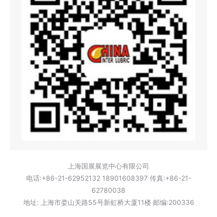
上海国展展览中心有限公司
电话:+86-21-62952132 18901608397 传真:+86-21-
62780038
地址: 上海市娄山关路55号新虹桥大厦11楼 邮编:200336