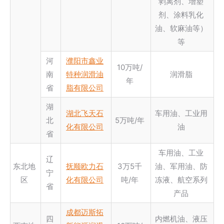
剥离剂、增塑
剂、涂料乳化
油、软麻油等）
等
河
濮阳市鑫业
10万吨/
南
特种润滑油
润滑脂
年
省
脂有限公司
湖
湖北飞天石
车用油、工业用
北
5万吨/年
化有限公司
油
省
车用油、工业
辽
东北地
抚顺欧力石
3万5千
油、军用油、防
宁
区
化有限公司
吨/年
冻液、航空系列
省
产品
成都迈斯拓
四
内燃机油、液压