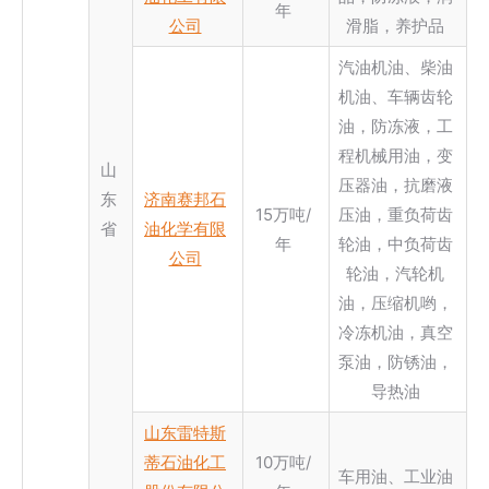
年
公司
滑脂，养护品
汽油机油、柴油
机油、车辆齿轮
油，防冻液，工
程机械用油，变
山
压器油，抗磨液
东
济南赛邦石
15万吨/
压油，重负荷齿
省
油化学有限
年
轮油，中负荷齿
公司
轮油，汽轮机
油，压缩机哟，
冷冻机油，真空
泵油，防锈油，
导热油
山东雷特斯
蒂石油化工
10万吨/
车用油、工业油