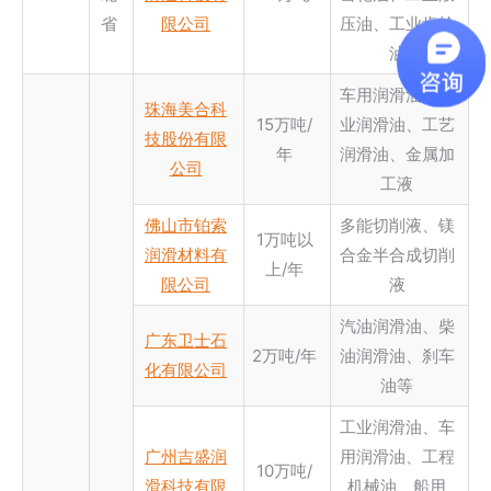
省
限公司
压油、工业齿轮
油
车用润滑油、工
珠海美合科
15万吨/
业润滑油、工艺
技股份有限
年
润滑油、金属加
公司
工液
佛山市铂索
多能切削液、镁
1万吨以
润滑材料有
合金半合成切削
上/年
限公司
液
汽油润滑油、柴
广东卫士石
2万吨/年
油润滑油、刹车
化有限公司
油等
工业润滑油、车
广州吉盛润
用润滑油、工程
10万吨/
滑科技有限
机械油、船用