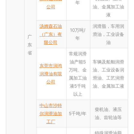
年
公司
油、金属加工油
液
汤姆森石油
润滑脂，车用润
10万吨/
（广东）有
滑油，工业设备
广
年
限公司
油
东
省
常规润滑
油产能5
车辆及船舶润滑
东莞市润鸿
万吨、金
油、工业设备润
润滑油有限
属加工油
滑油、工艺润滑
公司
液5千吨
油、金属加工液
以上
中山市沙特
柴机油、液压
尔润滑油加
5千吨/年
油、齿轮油等
工厂
特殊润滑油脂