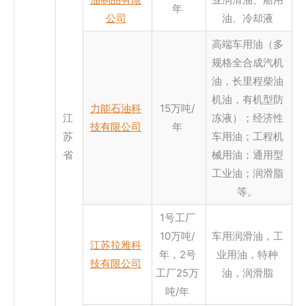
年
公司
油、冷却液
高端车用油（多
规格全合成汽机
油，长里程柴油
机油，有机型防
力能石油科
15万吨/
江
冻液）；经济性
技有限公司
年
苏
车用油；工程机
省
械用油；通用型
工业油；润滑脂
等。
1号工厂
10万吨/
车用润滑油，工
江苏拉雅科
年，2号
业用油，特种
技有限公司
工厂25万
油，润滑脂
吨/年