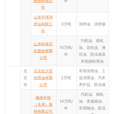
股份有限公
年
司
山东环球润
滑油有限公
3万吨
润滑油、润滑脂
司
汽机油、柴机
山东科发石
10万吨/
油、齿轮油、液
化股份有限
年
压油、防冻液及
公司
其他辅助用油
北
北京拉力宝
车用润滑油、工
京
润滑油有限
2万吨
业润滑油、汽车
市
公司
养护品、防冻液
汽机油、柴机
驰美科技
14万吨/
油、变速箱油、
（天津）股
年
车用辅油、防冻
份有限公司