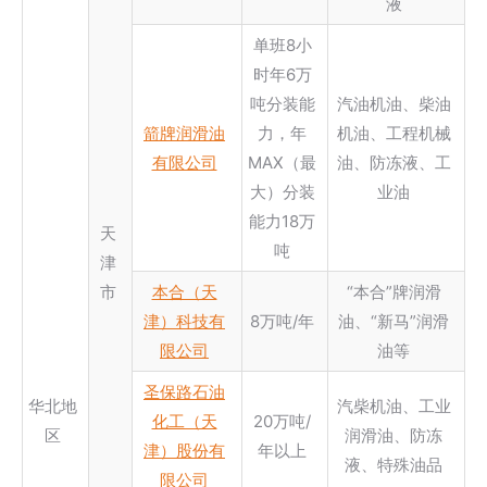
液
单班8小
时年6万
吨分装能
汽油机油、柴油
箭牌润滑油
力，年
机油、工程机械
有限公司
MAX（最
油、防冻液、工
大）分装
业油
能力18万
天
吨
津
市
本合（天
“本合”牌润滑
津）科技有
8万吨/年
油、“新马”润滑
限公司
油等
圣保路石油
华北地
汽柴机油、工业
化工（天
20万吨/
区
润滑油、防冻
津）股份有
年以上
液、特殊油品
限公司