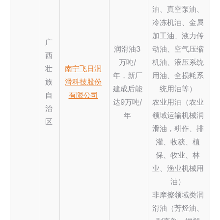
油、真空泵油、
冷冻机油、金属
加工油、液力传
广
润滑油3
动油、空气压缩
西
万吨/
机油、液压系统
壮
南宁飞日润
年，新厂
用油、全损耗系
族
滑科技股份
建成后能
统用油等）
自
有限公司
达9万吨/
农业用油（农业
治
年
领域运输机械润
区
滑油，耕作、排
灌、收获、植
保、牧业、林
业、渔业机械用
油）
非摩擦领域类润
滑油（芳烃油、