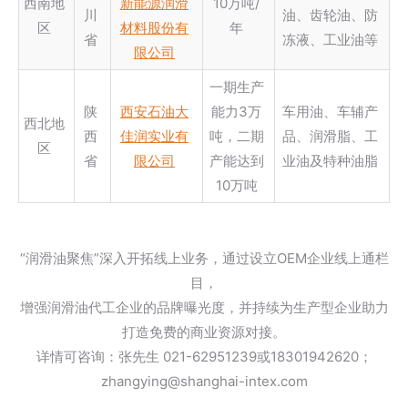
西南地
新能源润滑
10万吨/
川
油、齿轮油、防
区
材料股份有
年
省
冻液、工业油等
限公司
一期生产
陕
西安石油大
能力3万
车用油、车辅产
西北地
西
佳润实业有
吨，二期
品、润滑脂、工
区
省
限公司
产能达到
业油及特种油脂
10万吨
“润滑油聚焦”深入开拓线上业务，通过设立OEM企业线上通栏
目，
增强润滑油代工企业的品牌曝光度，并持续为生产型企业助力
打造免费的商业资源对接。
详情可咨询：张先生 021-62951239或18301942620；
zhangying@shanghai-intex.com