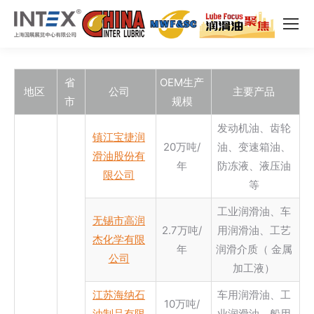
省
OEM生产
地区
公司
主要产品
市
规模
发动机油、齿轮
镇江宝捷润
20万吨/
油、变速箱油、
滑油股份有
年
防冻液、液压油
限公司
等
工业润滑油、车
无锡市高润
2.7万吨/
用润滑油、工艺
杰化学有限
年
润滑介质（ 金属
公司
加工液）
江苏海纳石
车用润滑油、工
10万吨/
油制品有限
业润滑油、船用