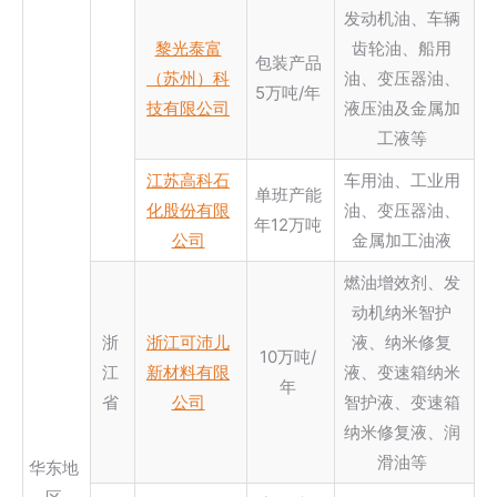
发动机油、车辆
黎光泰富
齿轮油、船用
包装产品
（苏州）科
油、变压器油、
5万吨/年
技有限公司
液压油及金属加
工液等
江苏高科石
车用油、工业用
单班产能
化股份有限
油、变压器油、
年12万吨
公司
金属加工油液
燃油增效剂、发
动机纳米智护
浙
浙江可沛儿
液、纳米修复
10万吨/
江
新材料有限
液、变速箱纳米
年
省
公司
智护液、变速箱
纳米修复液、润
滑油等
华东地