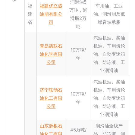
区
润滑油5
福
福建优立盛
车用油、工业
万吨，润
建
油脂有限公
油、润滑脂及低
滑脂2万
省
司
噪音轴承脂
吨
汽油机油、柴油
青岛德联石
机油、车用齿轮
10万吨/
油化学有限
油、自动变速箱
年
公司
油、防冻液、工
业润滑油
汽油机油、柴油
济宁联动石
机油、车用齿轮
10万吨/
油化工有限
油、自动变速箱
年
公司
油、防冻液、工
业润滑油
山东源根石
润滑油全线产
45万吨/
油化工有限
品，防冻液，润