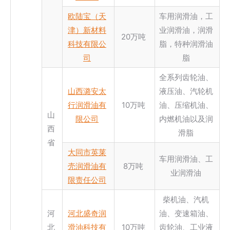
欧陆宝（天
车用润滑油，工
津）新材料
业润滑油，润滑
20万吨
科技有限公
脂，特种润滑油
司
脂
全系列齿轮油、
山西潞安太
液压油、汽轮机
行润滑油有
10万吨
油、压缩机油、
山
限公司
内燃机油以及润
西
滑脂
省
大同市英莱
车用润滑油、工
壳润滑油有
8万吨
业润滑油
限责任公司
柴机油、汽机
河
河北盛奇润
油、变速箱油、
北
滑油科技有
10万吨
齿轮油、工业液