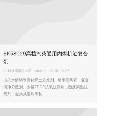
SK58029高档汽柴通用内燃机油复合
剂
2019展商新品推荐
caolina
2018-09-07
由抗水解纳米硼化稀土多效剂、纳米硼陶瓷、复合
清净分散剂、少量ZDDP抗氧抗腐剂，酚胺高温抗
氧剂、金属减活剂等制…