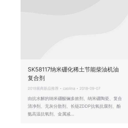
SK58117纳米硼化稀土节能柴油机油
复合剂
2019展商新品推荐
caolina
2018-09-07
由抗水解的纳米硼酸镧多效剂、纳米硼陶瓷、复合
清净剂、无灰分散剂、长链ZDDP抗氧抗腐剂、酚
氨高温抗氧剂、金属减…