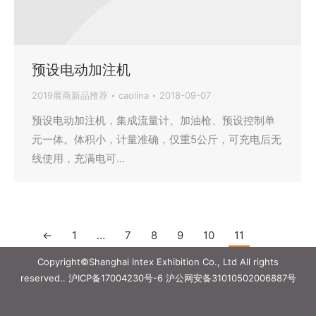
预设电动加注机
2019展商新品推荐
caolina
2018-09-07
预设电动加注机，集成流量计、加油枪、预设控制单
元一体。体积小，计量准确，仅重5公斤，可充电后无
线使用，充满电可…
←
1
…
7
8
9
10
11
Copyright©Shanghai Intex Exhibition Co., Ltd All rights
reserved..
沪ICP备17004230号-6
沪公网安备31010502006887号