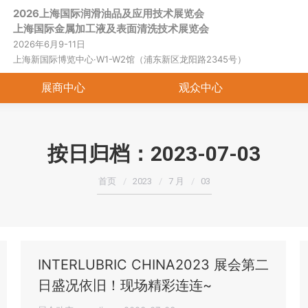
2026上海国际润滑油品及应用技术展览会
首页
关于展会
展商中心
观
上海国际金属加工液及表面清洗技术展览会
2026年6月9-11日
上海新国际博览中心·W1-W2馆（浦东新区龙阳路2345号）
展商中心
观众中心
按日归档：
2023-07-03
您在这里：
首页
2023
7 月
03
INTERLUBRIC CHINA2023 展会第二
日盛况依旧！现场精彩连连~