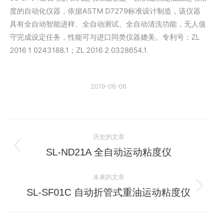
度的自动化仪器，依据ASTM D7279标准设计制造，该仪器
具有全自动智能进样、全自动测试、全自动清洗功能，无人值
守完成设定任务，性能可与进口同类仪器媲美。专利号：ZL
2016 1 0243188.1；ZL 2016 2 0328654.1
2019-06-06
文
历史的文章
章
SL-ND21A 全自动运动粘度仪
历
史
导
未来的文章
的
航
文
SL-SF01C 自动折管式重油运动粘度仪
未
章：
来