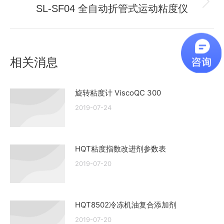
航
文
SL-SF04 全自动折管式运动粘度仪
未
章：
来
的
文
相关消息
章：
旋转粘度计 ViscoQC 300
2019-07-24
HQT粘度指数改进剂参数表
2019-07-20
HQT8502冷冻机油复合添加剂
2019-07-20