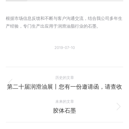
根据市场信息反馈和不断与客户沟通交流，结合我公司多年生
产经验，专门生产出应用于润滑油脂行业的石墨。
2019-07-10
文
历史的文章
章
第二十届润滑油展丨您有一份邀请函，请查收
历
史
导
未来的文章
的
航
文
胶体石墨
未
章：
来
的