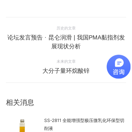
文
历史的文章
章
论坛发言预告 · 昆仑润滑 | 我国PMA黏指剂发
历
展现状分析
导
史
的
航
未来的文章
文
大分子量环烷酸锌
未
章：
来
的
文
相关消息
章：
SS-2811 全能增强型极压微乳化环保型切
削液