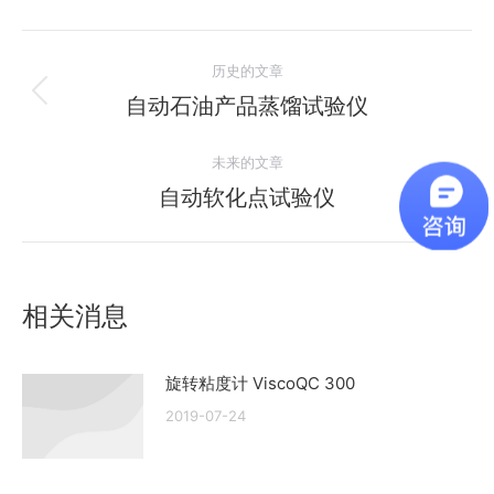
文
历史的文章
章
自动石油产品蒸馏试验仪
历
史
导
未来的文章
的
航
文
自动软化点试验仪
未
章：
来
的
文
相关消息
章：
旋转粘度计 ViscoQC 300
2019-07-24