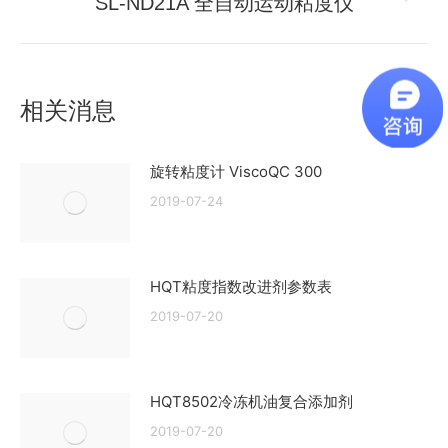
航
SL-ND21A 全自动运动粘度仪
未
章：
来
的
文
相关消息
章：
旋转粘度计 ViscoQC 300
2019-07-24
HQT粘度指数改进剂参数表
2019-07-20
HQT8502冷冻机油复合添加剂
2019-07-20