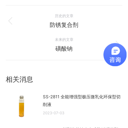
文
历史的文章
章
防锈复合剂
历
史
导
未来的文章
的
航
文
磺酸钠
未
章：
来
的
文
相关消息
章：
SS-2811 全能增强型极压微乳化环保型切
削液
2023-07-03