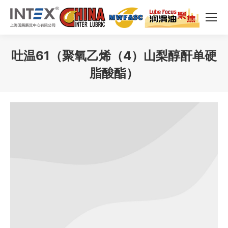
吐温61（聚氧乙烯（4）山梨醇酐单硬
脂酸酯）
您在这里：