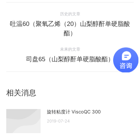
文
历史的文章
章
吐温60（聚氧乙烯（20）山梨醇酐单硬脂酸
历
酯）
导
史
的
航
未来的文章
文
司盘65（山梨醇酐单硬脂酸酯）
未
章：
来
的
文
相关消息
章：
旋转粘度计 ViscoQC 300
2019-07-24