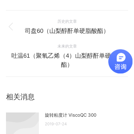
文
历史的文章
章
司盘60（山梨醇酐单硬脂酸酯）
历
史
导
未来的文章
的
航
文
吐温61（聚氧乙烯（4）山梨醇酐单硬脂酸
未
章：
酯）
来
的
文
章：
相关消息
旋转粘度计 ViscoQC 300
2019-07-24