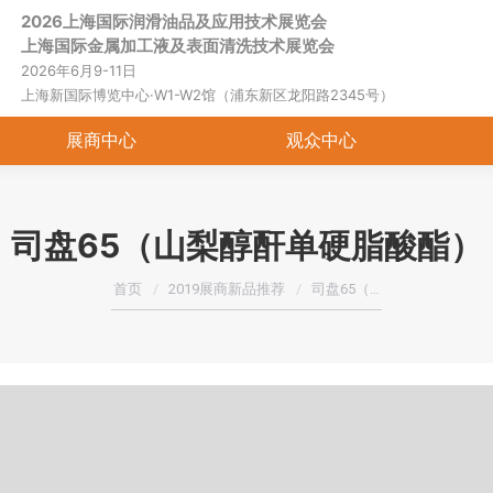
2026上海国际润滑油品及应用技术展览会
首页
关于展会
展商中心
观
上海国际金属加工液及表面清洗技术展览会
2026年6月9-11日
上海新国际博览中心·W1-W2馆（浦东新区龙阳路2345号）
展商中心
观众中心
司盘65（山梨醇酐单硬脂酸酯）
您在这里：
首页
2019展商新品推荐
司盘65（…