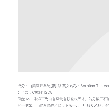
成分：山梨醇酐单硬脂酸酯 英文名称：Sorbitan Tristear
分子式：C60H112O8
司盘 65，常温下为白色至黄色颗粒状固体。能分散于石
溶于甲苯、乙醚及醋酸乙酯，不溶于水、甲醇及乙醇。熔点