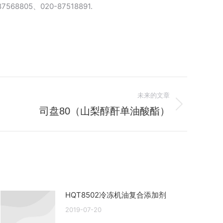
05、020-87518891.
未来的文章
司盘80（山梨醇酐单油酸酯）
HQT8502冷冻机油复合添加剂
2019-07-20