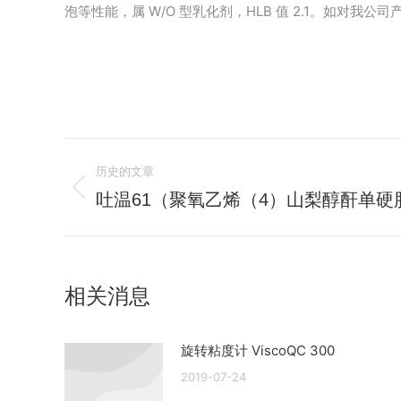
泡等性能，属 W/O 型乳化剂，HLB 值 2.1。如对我公司
文
历史的文章
章
吐温61（聚氧乙烯（4）山梨醇酐单硬
历
史
导
的
航
文
相关消息
章：
旋转粘度计 ViscoQC 300
2019-07-24